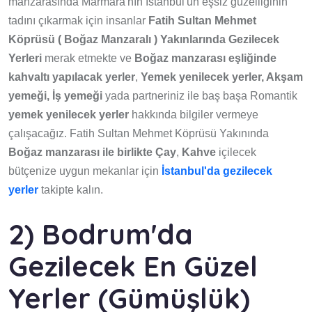
manzarasında Marmara'nın İstanbul'un eşsiz güzelliğinin
tadını çıkarmak için insanlar
Fatih Sultan Mehmet
Köprüsü ( Boğaz Manzaralı ) Yakınlarında Gezilecek
Yerleri
merak etmekte ve
Boğaz manzarası eşliğinde
kahvaltı yapılacak yerler
,
Yemek yenilecek yerler, Akşam
yemeği, İş yemeği
yada partneriniz ile baş başa Romantik
yemek
yenilecek yerler
hakkında bilgiler vermeye
çalışacağız. Fatih Sultan Mehmet Köprüsü Yakınında
Boğaz manzarası ile birlikte Çay
,
Kahve
içilecek
bütçenize uygun mekanlar için
İstanbul'da gezilecek
yerler
takipte kalın.
2) Bodrum'da
Gezilecek En Güzel
Yerler (Gümüşlük)