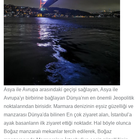
Asya ile Avrupa arasındaki geçişi sağlayan, Asya ile
Avrupa'yı birbirine bağlayan Dünya'nın en önemli Jeopolitik
noktalarından birisidir. Marmara denizinin eşsiz güzelliği ve
manzarası Dünya'da bilinen En çok ziyaret alan, İstanbul'a
ayak basanların ilk ziyaret ettiği noktadır. Hal böyle olunca
Boğaz manzaralı mekanlar tercih edilerek, Boğaz