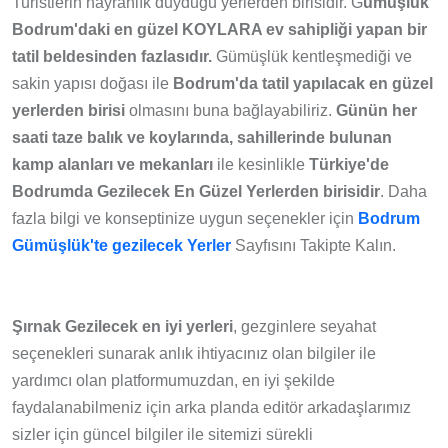
Turistlerin hayranlık duyduğu yerlerden birisidir. G
ümüşlük
Bodrum'daki en güzel KOYLARA ev sahipliği yapan bir
tatil beldesinden fazlasıdır.
Gümüşlük kentleşmediği ve
sakin yapısı doğası ile
Bodrum'da tatil yapılacak en güzel
yerlerden birisi
olmasını buna bağlayabiliriz.
Günün her
saati taze balık ve koylarında, sahillerinde bulunan
kamp alanları ve mekanları
ile kesinlikle
Türkiye'de
Bodrumda Gezilecek En Güzel Yerlerden birisidir
. Daha
fazla bilgi ve konseptinize uygun seçenekler için
Bodrum
Gümüşlük'te gezilecek Yerler
Sayfısını Takipte Kalın.
Şırnak
Gezilecek en iyi yerleri
, gezginlere seyahat
seçenekleri sunarak anlık ihtiyacınız olan bilgiler ile
yardımcı olan platformumuzdan, en iyi şekilde
faydalanabilmeniz için arka planda editör arkadaşlarımız
sizler için güncel bilgiler ile sitemizi sürekli