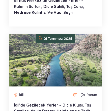
Şırnak Merkez’de Gezilecek Yerler –
Kalenin Surları, Dicle Sahili, Taş Çarşı,
Medrese Kalıntısı Ve Vadi Seyri
01 Temmuz 2025
Idil
(0)
Yorum
İdil’de Gezilecek Yerler – Dicle Kıyısı, Taş
Camiler, Yayla Rotası, Şelaleler Ve Tarihi