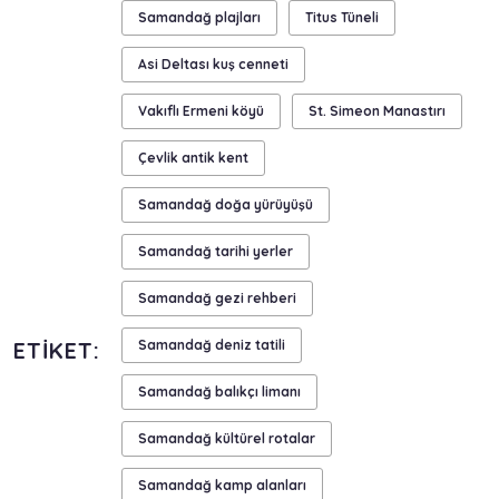
Samandağ plajları
Titus Tüneli
Asi Deltası kuş cenneti
Vakıflı Ermeni köyü
St. Simeon Manastırı
Çevlik antik kent
Samandağ doğa yürüyüşü
Samandağ tarihi yerler
Samandağ gezi rehberi
ETIKET:
Samandağ deniz tatili
Samandağ balıkçı limanı
Samandağ kültürel rotalar
Samandağ kamp alanları