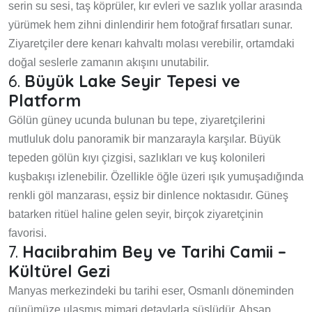
serin su sesi, taş köprüler, kır evleri ve sazlık yollar arasında
yürümek hem zihni dinlendirir hem fotoğraf fırsatları sunar.
Ziyaretçiler dere kenarı kahvaltı molası verebilir, ortamdaki
doğal seslerle zamanın akışını unutabilir.
6.
Büyük Lake Seyir Tepesi ve
Platform
Gölün güney ucunda bulunan bu tepe, ziyaretçilerini
mutluluk dolu panoramik bir manzarayla karşılar. Büyük
tepeden gölün kıyı çizgisi, sazlıkları ve kuş kolonileri
kuşbakışı izlenebilir. Özellikle öğle üzeri ışık yumuşadığında
renkli göl manzarası, eşsiz bir dinlence noktasıdır. Güneş
batarken ritüel haline gelen seyir, birçok ziyaretçinin
favorisi.
7.
Hacıibrahim Bey ve Tarihi Camii –
Kültürel Gezi
Manyas merkezindeki bu tarihi eser, Osmanlı döneminden
günümüze ulaşmış mimari detaylarla süslüdür. Ahşap