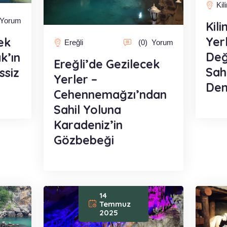
Kil
Yorum
Kil
Yer
ek
Ereğli
(0)
Yorum
Değ
k’ın
Ereğli’de Gezilecek
Sah
ssiz
Yerler –
Den
Cehennemağzı’ndan
Sahil Yoluna
Karadeniz’in
Gözbebeği
14
Temmuz
2025