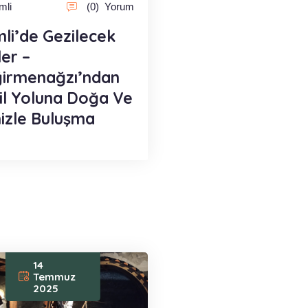
imli
(0)
Yorum
imli’de Gezilecek
ler –
irmenağzı’ndan
il Yoluna Doğa Ve
izle Buluşma
14
Temmuz
2025