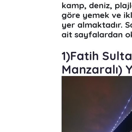
kamp, deniz, plajl
göre yemek ve ikl
yer almaktadır. S
ait sayfalardan oku
1)Fatih Sul
Manzaralı) Y