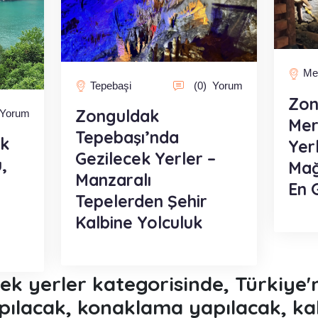
Me
Tepebaşi
(0)
Yorum
Zon
Zonguldak
Yorum
Mer
Tepebaşı’nda
ek
Yer
Gezilecek Yerler –
,
Mağ
Manzaralı
En 
Tepelerden Şehir
Kalbine Yolculuk
cek yerler kategorisinde, Türkiye
yapılacak, konaklama yapılacak, ka