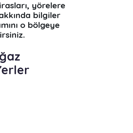
irasları, yörelere
akkında bilgiler
amını o bölgeye
rsiniz.
oğaz
Yerler