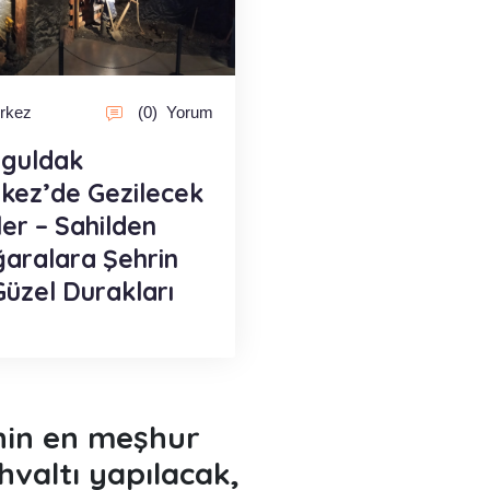
rkez
(0)
Yorum
guldak
kez’de Gezilecek
ler – Sahilden
aralara Şehrin
Güzel Durakları
'nin en meşhur
hvaltı yapılacak,