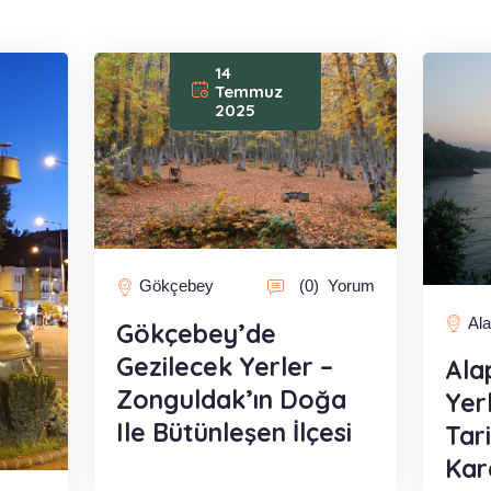
14
Temmuz
2025
Gökçebey
(0)
Yorum
Ala
Gökçebey’de
Gezilecek Yerler –
Ala
Zonguldak’ın Doğa
Yer
Ile Bütünleşen İlçesi
Tar
Kar