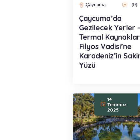
Çaycuma
(0)
Çaycuma’da
Gezilecek Yerler 
Termal Kaynakla
Filyos Vadisi’ne
Karadeniz’in Saki
Yüzü
14
Temmuz
2025