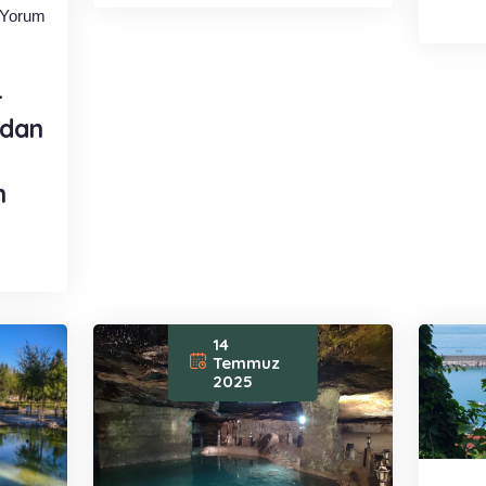
Yorum
–
rdan
n
14
Temmuz
2025