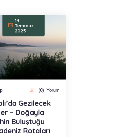
14
Temmuz
2025
pli
(0)
Yorum
plı’da Gezilecek
ler – Doğayla
ihin Buluştuğu
adeniz Rotaları