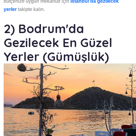
bütçenize uygun mekanlar için
İstanbul'da gezilecek
yerler
takipte kalın.
2) Bodrum'da
Gezilecek En Güzel
Yerler (Gümüşlük)