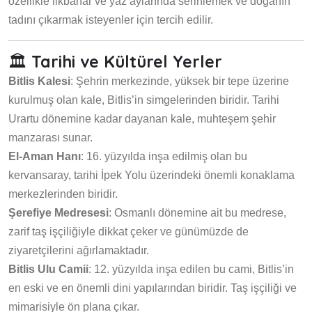
özellikle ilkbahar ve yaz aylarında serinlemek ve doğanın
tadını çıkarmak isteyenler için tercih edilir.
🏛️
Tarihi ve Kültürel Yerler
Bitlis Kalesi
: Şehrin merkezinde, yüksek bir tepe üzerine
kurulmuş olan kale, Bitlis’in simgelerinden biridir. Tarihi
Urartu dönemine kadar dayanan kale, muhteşem şehir
manzarası sunar.
El-Aman Hanı
: 16. yüzyılda inşa edilmiş olan bu
kervansaray, tarihi İpek Yolu üzerindeki önemli konaklama
merkezlerinden biridir.
Şerefiye Medresesi
: Osmanlı dönemine ait bu medrese,
zarif taş işçiliğiyle dikkat çeker ve günümüzde de
ziyaretçilerini ağırlamaktadır.
Bitlis Ulu Camii
: 12. yüzyılda inşa edilen bu cami, Bitlis’in
en eski ve en önemli dini yapılarından biridir. Taş işçiliği ve
mimarisiyle ön plana çıkar.