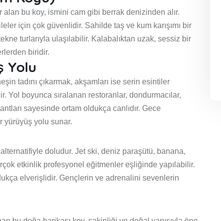
lan bu koy, ismini cam gibi berrak denizinden alır.
ler için çok güvenlidir. Sahilde taş ve kum karışımı bir
ne turlarıyla ulaşılabilir. Kalabalıktan uzak, sessiz bir
lerden biridir.
ş Yolu
in tadını çıkarmak, akşamları ise serin esintiler
dir. Yol boyunca sıralanan restoranlar, dondurmacılar,
tantları sayesinde ortam oldukça canlıdır. Gece
r yürüyüş yolu sunar.
alternatifiyle doludur. Jet ski, deniz paraşütü, banana,
rçok etkinlik profesyonel eğitmenler eşliğinde yapılabilir.
dukça elverişlidir. Gençlerin ve adrenalini sevenlerin
an bu doğa harikası koy, sakinliği ve doğal yapısıyla öne