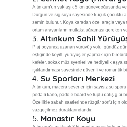
Altınkum’un yaklaşık 5 km güneydoğusunda yer a
Durgun ve sığ suyu sayesinde küçük çocuklu aile
zemin bulunur. Koya karadan özel araçla veya tek
ortam arayanların mutlaka uğraması gereken yer
3.
Altınkum Sahil Yürüyü
Plaj boyunca uzanan yürüyüş yolu, gündüz güneş
eşliğinde keyifli yürüyüşler yapmak için birebir
kafeler, sokak müzisyenleri ve hediyelik eşya s
ışıklandırması sayesinde güvenli ve romantik bi
4.
Su Sporları Merkezi
Altınkum, macera severler için sayısız su sporu 
pedallı kano, paddle board ve tüplü dalış gibi bi
Özellikle sabah saatlerinde rüzgâr sörfü için ol
vazgeçilmez duraklarındandır.
5.
Manastır Koyu
Altınkum’a yaklaşık 8 kilometre mesafede bulun