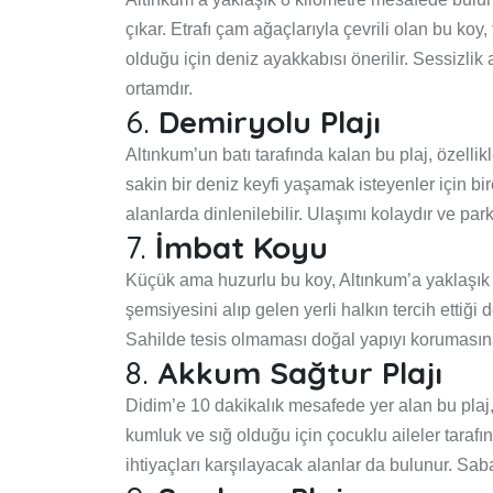
çıkar. Etrafı çam ağaçlarıyla çevrili olan bu koy,
olduğu için deniz ayakkabısı önerilir. Sessizlik 
ortamdır.
6.
Demiryolu Plajı
Altınkum’un batı tarafında kalan bu plaj, özellikl
sakin bir deniz keyfi yaşamak isteyenler için bir
alanlarda dinlenilebilir. Ulaşımı kolaydır ve pa
7.
İmbat Koyu
Küçük ama huzurlu bu koy, Altınkum’a yaklaşık 
şemsiyesini alıp gelen yerli halkın tercih ettiği 
Sahilde tesis olmaması doğal yapıyı korumasına
8.
Akkum Sağtur Plajı
Didim’e 10 dakikalık mesafede yer alan bu plaj
kumluk ve sığ olduğu için çocuklu aileler tarafı
ihtiyaçları karşılayacak alanlar da bulunur. Saba