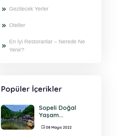
Gezilecek Yerler
Oteller
En İyi Restoranlar – Nerede Ne
Yenir?
Popüler İçerikler
Sopeli Doğal
Yaşam...
08 Mayıs 2022